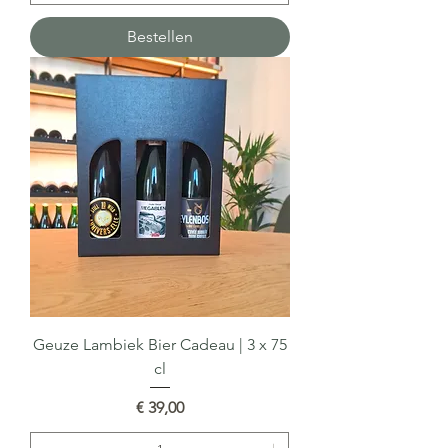
Bestellen
Geuze Lambiek Bier Cadeau | 3 x 75
cl
Prijs
€ 39,00