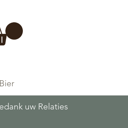
Inloggen
 BREWERY
VADERDAG
More...
Bier
edank uw Relaties