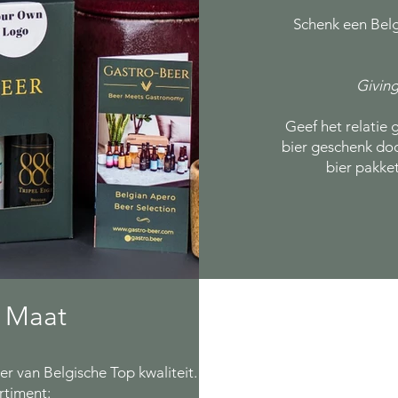
Schenk een Belg
Giving
Geef het relatie
bier geschenk doos
bier pakket
 Maat
r van Belgische Top kwaliteit.
rtiment: