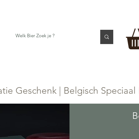
 TASTING
BIER GESCHENK
CADEAUBON
BEER per
atie Geschenk | Belgisch Speciaal 
B