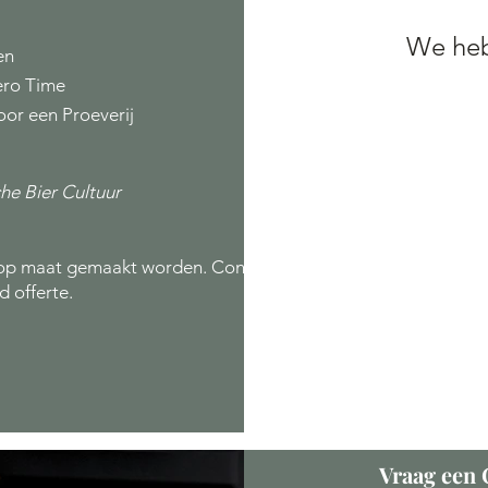
We heb
en
ero Time
voor een Proeverij
he Bier Cultuur
e op maat gemaakt worden. Contact
d offerte.
Vraag een 