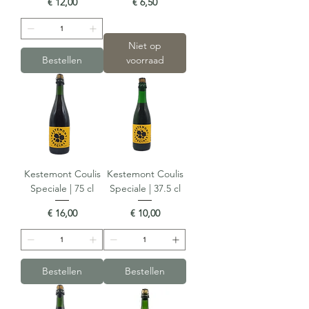
Prijs
Prijs
€ 12,00
€ 6,50
Niet op
Bestellen
voorraad
Kestemont Coulis
Kestemont Coulis
Speciale | 75 cl
Speciale | 37.5 cl
Prijs
Prijs
€ 16,00
€ 10,00
Bestellen
Bestellen