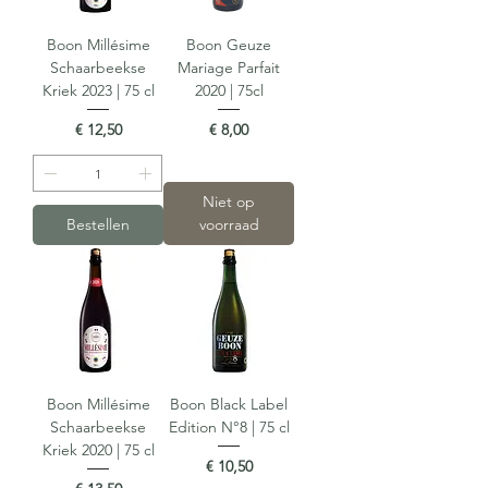
Boon Millésime
Boon Geuze
Schaarbeekse
Mariage Parfait
Kriek 2023 | 75 cl
2020 | 75cl
Prijs
Prijs
€ 12,50
€ 8,00
Niet op
Bestellen
voorraad
Boon Millésime
Boon Black Label
Schaarbeekse
Edition N°8 | 75 cl
Kriek 2020 | 75 cl
Prijs
€ 10,50