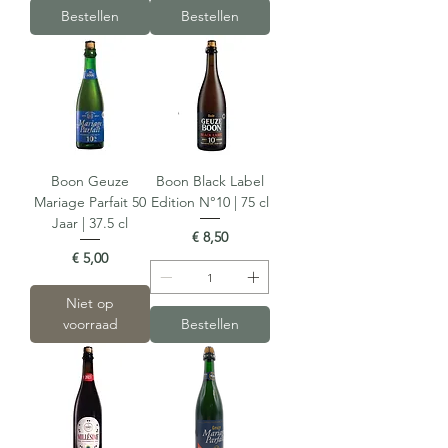
Bestellen
Bestellen
Boon Geuze
Boon Black Label
Mariage Parfait 50
Edition N°10 | 75 cl
Jaar | 37.5 cl
Prijs
€ 8,50
Prijs
€ 5,00
Niet op
voorraad
Bestellen