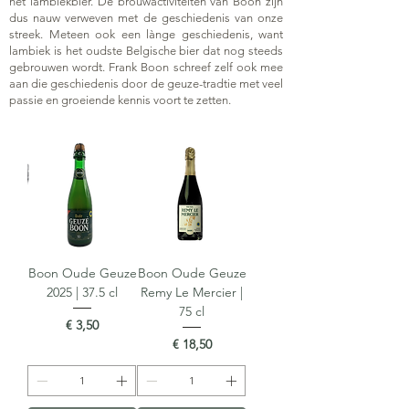
het lambiekbier. De brouwactiviteiten van Boon zijn
dus nauw verweven met de geschiedenis van onze
streek. Meteen ook een lànge geschiedenis, want
lambiek is het oudste Belgische bier dat nog steeds
gebrouwen wordt. Frank Boon schreef zelf ook mee
aan die geschiedenis door de geuze-tradtie met veel
passie en groeiende kennis voort te zetten.
Boon Oude Geuze
Boon Oude Geuze
2025 | 37.5 cl
Remy Le Mercier |
75 cl
Prijs
€ 3,50
Prijs
€ 18,50