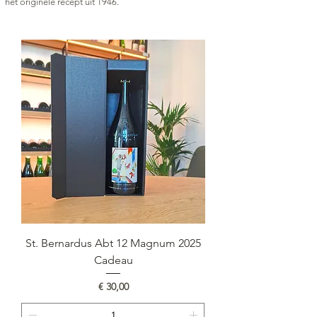
het originele recept uit 1946.
St. Bernardus Abt 12 Magnum 2025
Cadeau
Prijs
€ 30,00