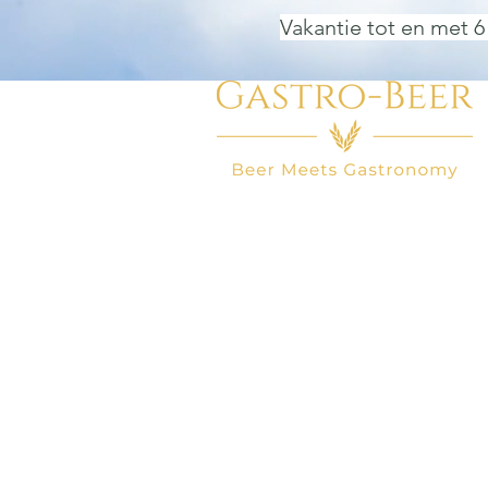
Vakantie tot en met 6
HOME
BIER WINKEL
BEER