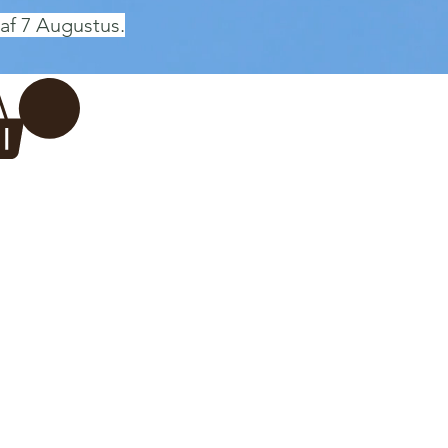
af 7 Augustus.
Inloggen
 BREWERY
VADERDAG
More...