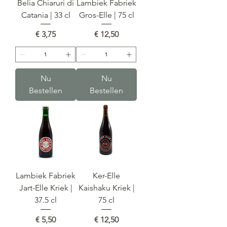
Belia Chiaruri di
Lambiek Fabriek
Catania | 33 cl
Gros-Elle | 75 cl
Prijs
Prijs
€ 3,75
€ 12,50
Nu
Nu
Bestellen
Bestellen
Lambiek Fabriek
Ker-Elle
Jart-Elle Kriek |
Kaishaku Kriek |
37.5 cl
75 cl
Prijs
Prijs
€ 5,50
€ 12,50