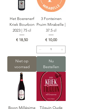
Het Boerenerf
3 Fonteinen
Kriek Bourbon
Pruim Mirabelle |
2023 | 75 cl
37.5 cl
Prijs
Prijs
€ 18,50
€ 10,00
Niet op
Nu
voorraad
Bestellen
Boon Millésime
Tilquin Oude