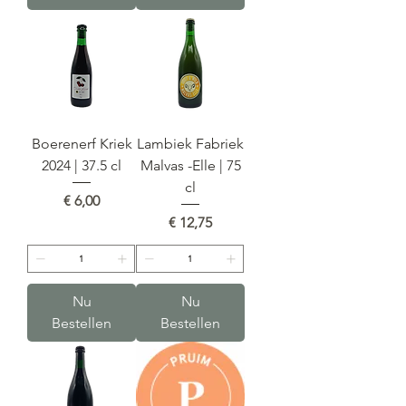
Boerenerf Kriek
Lambiek Fabriek
2024 | 37.5 cl
Malvas -Elle | 75
cl
Prijs
€ 6,00
Prijs
€ 12,75
Nu
Nu
Bestellen
Bestellen