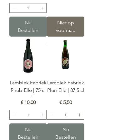
Nu
Niet op
Bestellen
voorraad
Lambiek Fabriek
Lambiek Fabriek
Rhub-Elle | 75 cl
Pluri-Elle | 37.5 cl
Prijs
Prijs
€ 10,00
€ 5,50
Nu
Nu
Bestellen
Bestellen