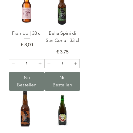
Frambo | 33 cl
Belia Spini di
San Conu | 33 cl
Prijs
€ 3,00
Prijs
€ 3,75
Nu
Nu
Bestellen
Bestellen