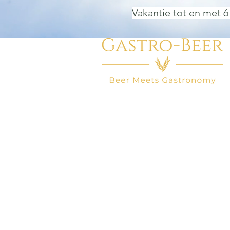
Vakantie tot en met 6
HOME
BIER WINKEL
BEER