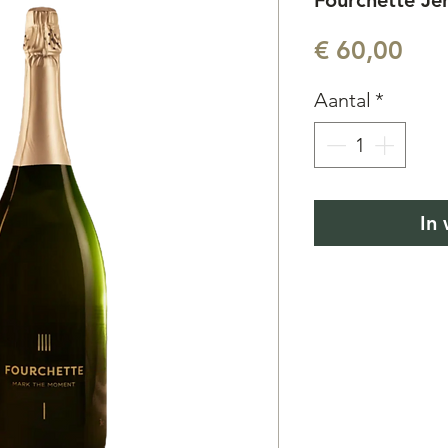
Fourchette Je
Prij
€ 60,00
Aantal
*
In