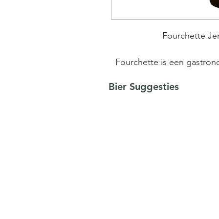
Fourchette Jer
Fourchette is een gastro
hopsoorten en unieke gistv
Bier Suggesties
natuurlijke lagering en n
bier blijft gegarandeerd no
volmondig meergranen tripel 
(witbier) smaken .Kenne
citrus, koriander,