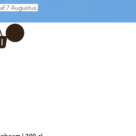
af 7 Augustus.
Inloggen
 BREWERY
VADERDAG
More...