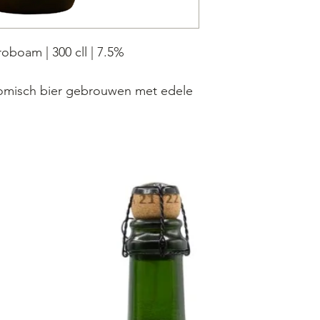
oboam | 300 cll | 7.5%
nomisch bier gebrouwen met edele
ariëteiten. Bier van hoge gisting,
agisting. De smaak van Fourchette
g lang evolueren. Fourchette is een
met fruitig (gistcultuur) en floraal
rs onderscheiden ook smaken van
 kruidnagel en pompelmoes.