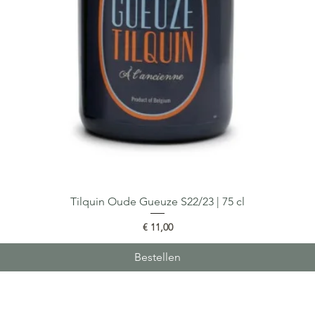
Tilquin Oude Gueuze S22/23 | 75 cl
Snel overzicht
Prijs
€ 11,00
Bestellen