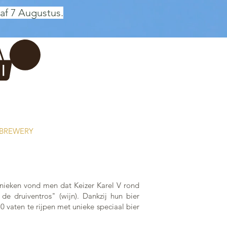
af 7 Augustus.
Inloggen
 BREWERY
VADERDAG
More...
onieken vond men dat Keizer Karel V rond
e druiventros" (wijn). Dankzij hun bier
 vaten te rijpen met unieke speciaal bier