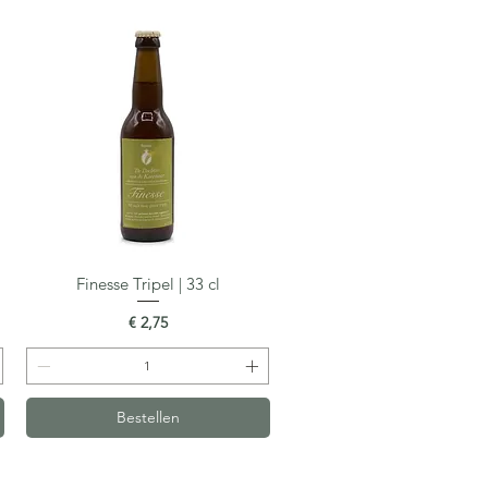
Finesse Tripel | 33 cl
Snel overzicht
Prijs
€ 2,75
Bestellen