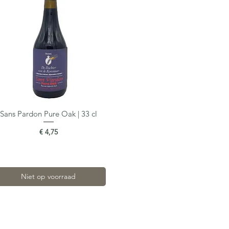
Sans Pardon Pure Oak | 33 cl
Snel overzicht
Prijs
€ 4,75
Niet op voorraad