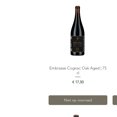
Embrasse Cognac Oak Aged | 75
Snel overzicht
cl
Prijs
€ 17,50
Niet op voorraad