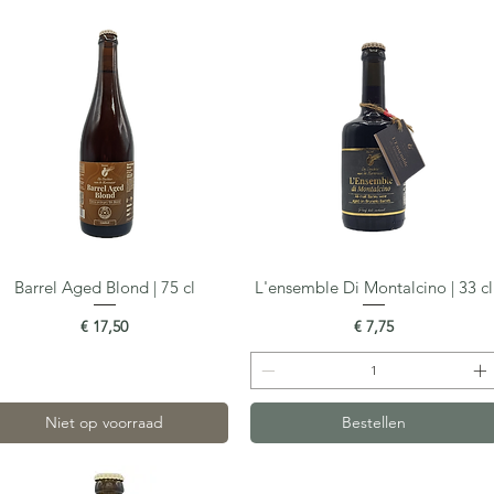
Barrel Aged Blond | 75 cl
L'ensemble Di Montalcino | 33 cl
Snel overzicht
Snel overzicht
Prijs
Prijs
€ 17,50
€ 7,75
Niet op voorraad
Bestellen