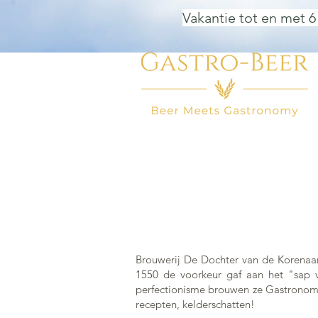
Vakantie tot en met 6
HOME
BIER WINKEL
BEER
Brouwerij De Dochter van de Korenaar
1550 de voorkeur gaf aan het "sap v
perfectionisme brouwen ze Gastronomis
recepten, kelderschatten!