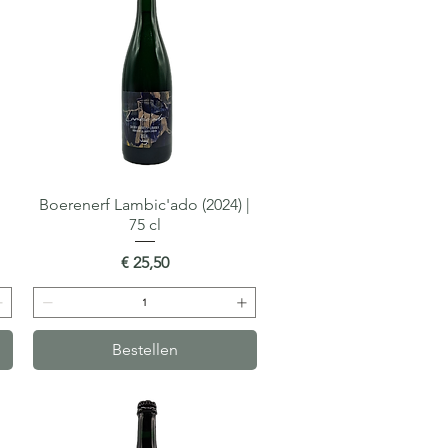
Boerenerf Lambic'ado (2024) |
Snel overzicht
75 cl
Prijs
€ 25,50
Bestellen