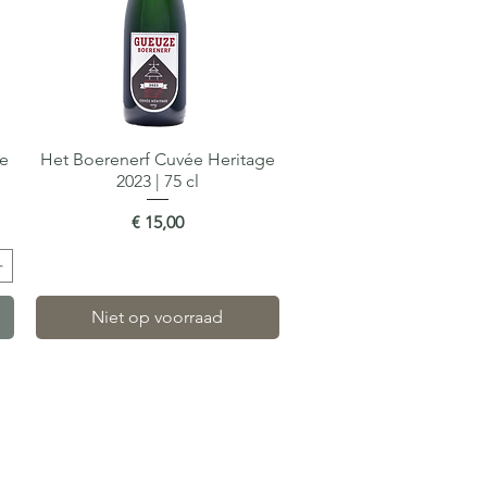
ge
Het Boerenerf Cuvée Heritage
Snel overzicht
2023 | 75 cl
Prijs
€ 15,00
Niet op voorraad