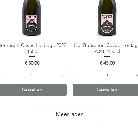
Boerenerf Cuvée Heritage 2022
Snel overzicht
Het Boerenerf Cuvée Herita
Snel overzicht
| 150 cl
2023 | 150 cl
Prijs
Prijs
€ 50,00
€ 45,00
Bestellen
Bestellen
Meer laden