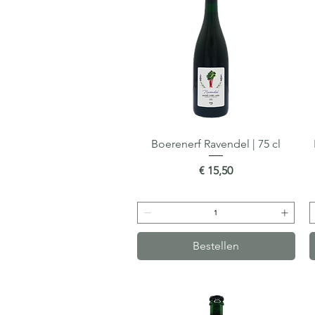
Boerenerf Ravendel | 75 cl
Snel overzicht
Prijs
€ 15,50
Bestellen