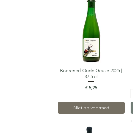
Boerenerf Oude Geuze 2025 |
Snel overzicht
37.5 cl
Prijs
€ 5,25
Niet op voorraad