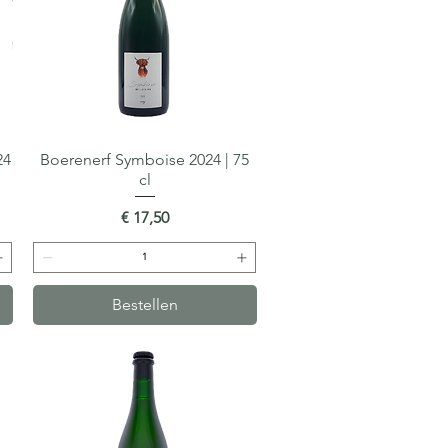
24
Boerenerf Symboise 2024 | 75
Snel overzicht
cl
Prijs
€ 17,50
Bestellen