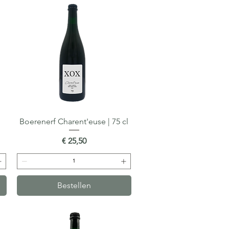
Boerenerf Charent'euse | 75 cl
Snel overzicht
Prijs
€ 25,50
Bestellen