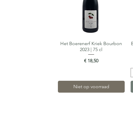
Het Boerenerf Kriek Bourbon
Snel overzicht
2023 | 75 cl
Prijs
€ 18,50
Niet op voorraad
Gastro-Beer