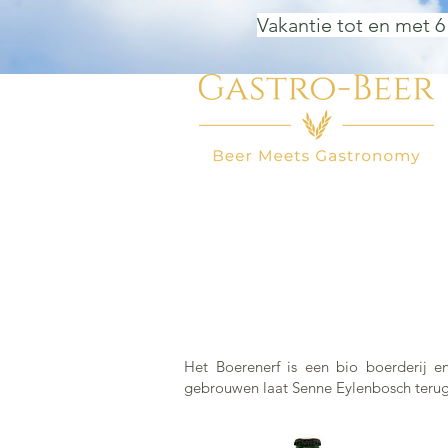
Vakantie tot en met 6
HOME
BIER WINKEL
BEER
Het Boerenerf is een bio boerderij e
gebrouwen laat Senne Eylenbosch terug 