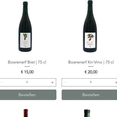
Boerenerf Biet | 75 cl
Snel overzicht
Boerenerf Kri-Vino | 75 cl
Snel overzicht
Prijs
Prijs
€ 15,00
€ 20,00
Bestellen
Bestellen