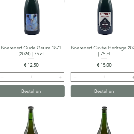
Boerenerf Oude Geuze 1871
Snel overzicht
Boerenerf Cuvée Heritage 20
Snel overzicht
(2024) | 75 cl
| 75 cl
Prijs
Prijs
€ 12,50
€ 15,00
Bestellen
Bestellen