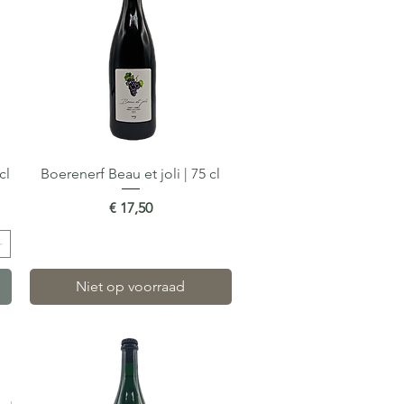
cl
Boerenerf Beau et joli | 75 cl
Snel overzicht
Prijs
€ 17,50
Niet op voorraad