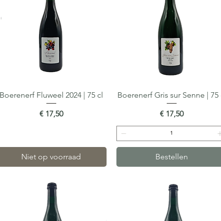
Boerenerf Fluweel 2024 | 75 cl
Snel overzicht
Boerenerf Gris sur Senne | 75 
Snel overzicht
Prijs
Prijs
€ 17,50
€ 17,50
Niet op voorraad
Bestellen