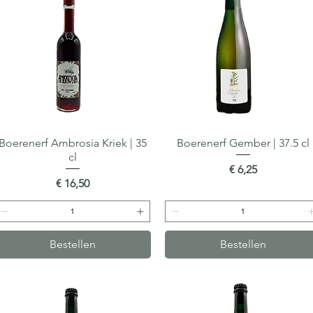
Boerenerf Ambrosia Kriek | 35
Snel overzicht
Boerenerf Gember | 37.5 cl
Snel overzicht
cl
Prijs
€ 6,25
Prijs
€ 16,50
Bestellen
Bestellen