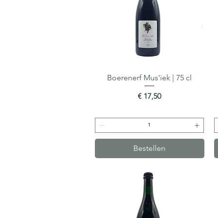
Boerenerf Mus'iek | 75 cl
Snel overzicht
Prijs
€ 17,50
Bestellen