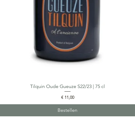
Tilquin Oude Gueuze S22/23 | 75 cl
Snel overzicht
Prijs
€ 11,00
Bestellen