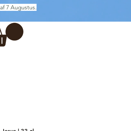
af 7 Augustus.
Inloggen
 BREWERY
VADERDAG
More...