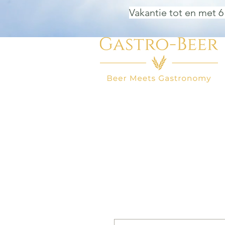
Vakantie tot en met 6
HOME
BIER WINKEL
BEER