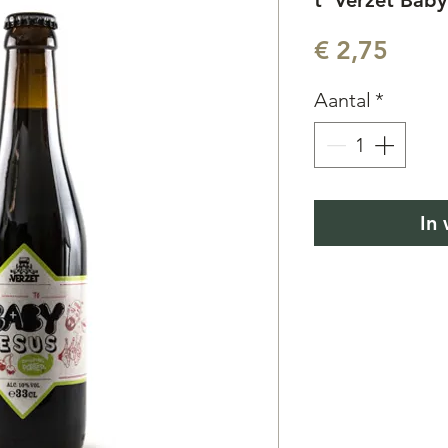
t' Verzet Baby 
Prijs
€ 2,75
Aantal
*
In