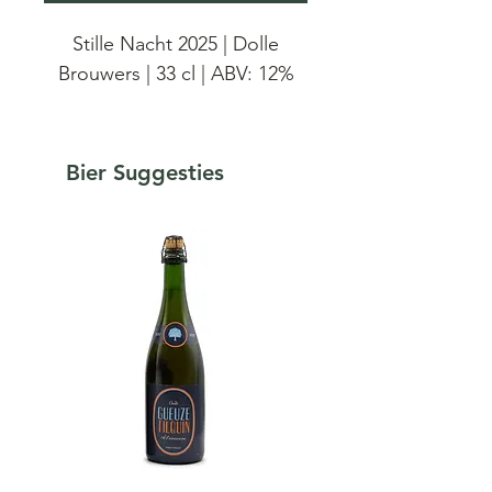
Stille Nacht 2025 | Dolle
Brouwers | 33 cl | ABV: 12%
Kerst Bier Stille Nacht 2025
van brouwerij De Dolle
Bier Suggesties
Brouwers. Met Stille Nacht, in
Esen te verkrijgen bij De
Dolle Brouwers, een
kwaliteitsvol kerstbier ,
waarvan u zult genieten. Er
wordt enkel bellenhop uit
Poperinge gebruikt. Witte
kandij mietten zorgen voor
de extra densiteit.
Word from the brewer: