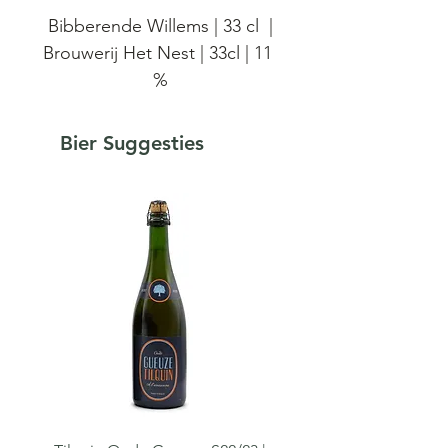
Bibberende Willems | 33 cl |
Brouwerij Het Nest | 33cl | 11
%
Kerst Bier - Bibberende
Bier Suggesties
Willems. Een stevige imperial
stout van 11% gebrouwen bij
Het Nest ter aangelegheid
van 60 jaar bierhandel
Willems.