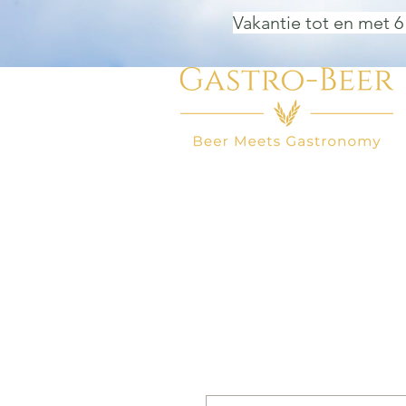
Vakantie tot en met 6
HOME
BIER WINKEL
BEER