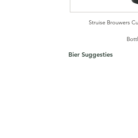
Struise Brouwers Cu
Bott
Bre
Bier Suggesties
Cuvée Delphine is een
vlaggeschip van De Struise 
Zag voor het eerst het dagli
op bourbon bar