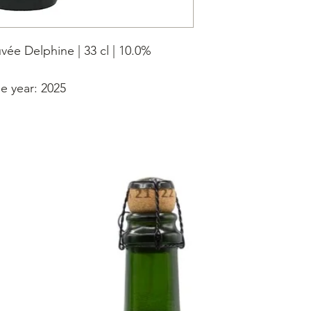
vée Delphine | 33 cl | 10.0%
le year: 2025
w year: 2021
 Belgische Stout, klepper en
Brouwers. Is een Belgian Stout ale.
cht in 2008, als Black Albert gerijpt
rels uit Kentucky USA.