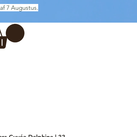
af 7 Augustus.
Inloggen
 BREWERY
VADERDAG
More...