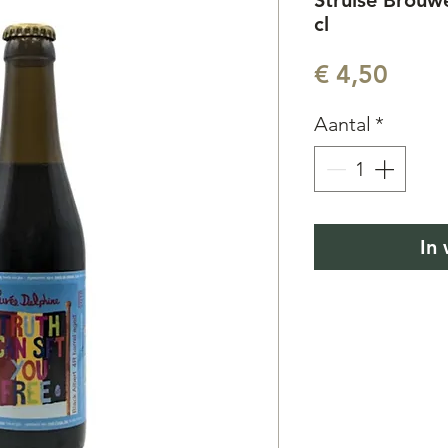
Struise Brouw
cl
Prijs
€ 4,50
Aantal
*
In