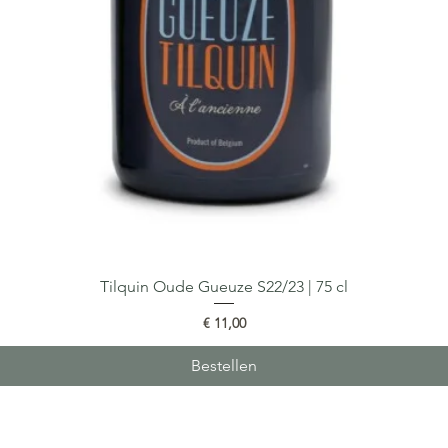
Tilquin Oude Gueuze S22/23 | 75 cl
Snel overzicht
Prijs
€ 11,00
Bestellen