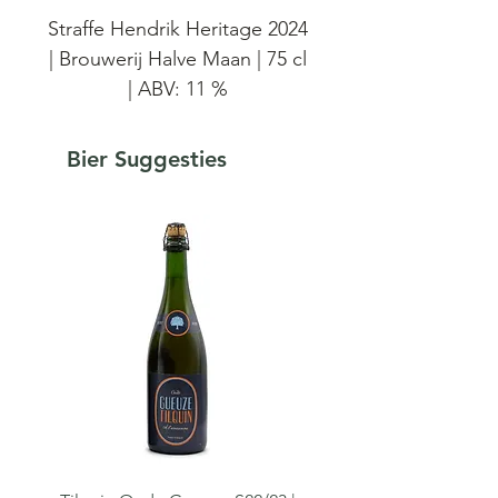
Straffe Hendrik Heritage 2024
| Brouwerij Halve Maan | 75 cl
| ABV: 11 %
Straffe Hendrik Heritage 2024
Bier Suggesties
is een speciale versie van de
bekende Straffe Hendrik
Quadrupel. Het zware
donkere bier rijpt gedurende
meer dan een jaar op eiken
houten vaten van diverse
origines. Ieder jaar voegen wij
een unieke selectie aan vaten
toe. Zo creëren wij ieder jaar
een unieke Masterblend.​ Dit
100% barrel aged bier kan tot