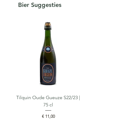
Black Albert & Marius,
Bier Suggesties
bourbon whisky gerijpt in
vanilla houten vaten
gedurende 5 jaar.
Tilquin Oude Gueuze S22/23 |
Tilquin Cuvée du Crolet
75 cl
Prijs
€ 11,00
Bestellen