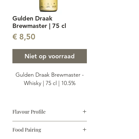
Gulden Draak
Brewmaster | 75 cl
Prijs
€ 8,50
Niet op voorraad
Gulden Draak Brewmaster -
Whisky | 75 cl | 10.5%
Gulden Draak Brewmaster is
een ode van de zesde
Flavour Profile
generatie meesterbrouwer
Aroma:
Houtaroma, whisky smaken
aan de vorige generaties
Food Pairing
Taste: V
anille, zacht
brouwers van de brouwerij
Vol:
75 cl
| ABV:
10.5%