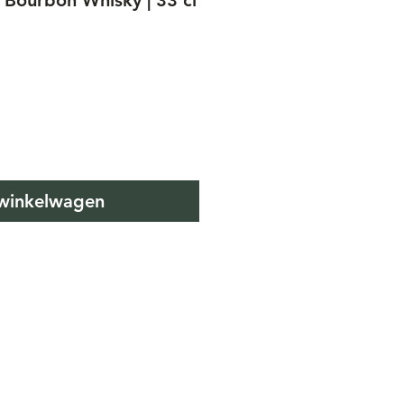
 Bourbon Whisky | 33 cl
 winkelwagen