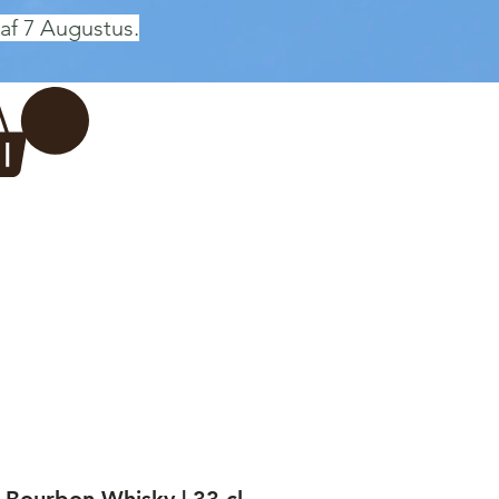
af 7 Augustus.
Inloggen
 BREWERY
VADERDAG
More...