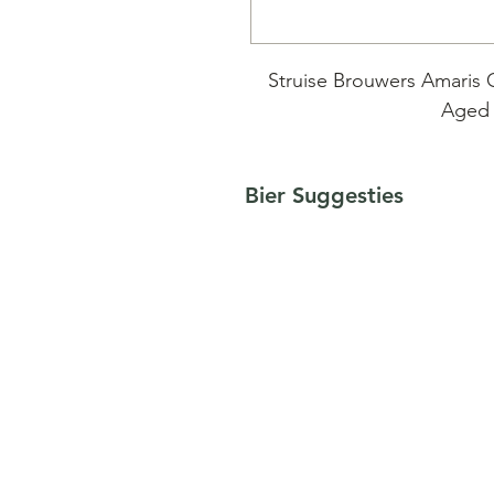
Struise Brouwers Amaris 
Aged |
De ' Franse Fusion ' Rese
Bier Suggesties
Pannepeut geblend en verv