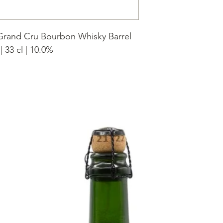
Grand Cru Bourbon Whisky Barrel
 33 cl | 10.0%
rve, Prearis Quadrupel en Struise
olgens gerijpt op Bourbon Whisky
vaten.