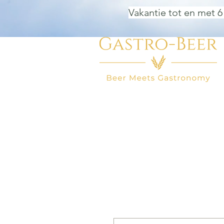
Vakantie tot en met 6
HOME
BIER WINKEL
BEER