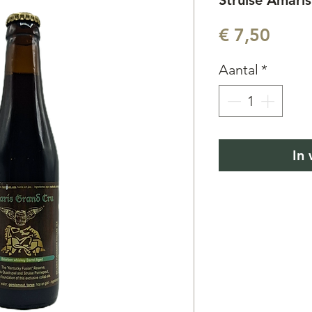
Struise Amaris
Prijs
€ 7,50
Aantal
*
In