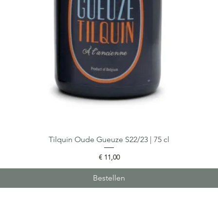
Tilquin Oude Gueuze S22/23 | 75 cl
Snel overzicht
Prijs
€ 11,00
Bestellen