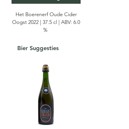
Het Boerenerf Oude Cider
Oogst 2022 | 37.5 cl | ABV: 6.0
%
Het Boerenerf Oude Cider
Bier Suggesties
Oogst 2022 is een blend van
jonge pajotse
hoogstamboomgaarden en
oude cider 17 maanden
gerijpt. Vervolgens 6
maanden gerijpt op vat.
Oude cider brengt structuur
en tannine en de jonge cider
brengt aroma en zuurgraad.
Gefermenteerd, gerijpt en