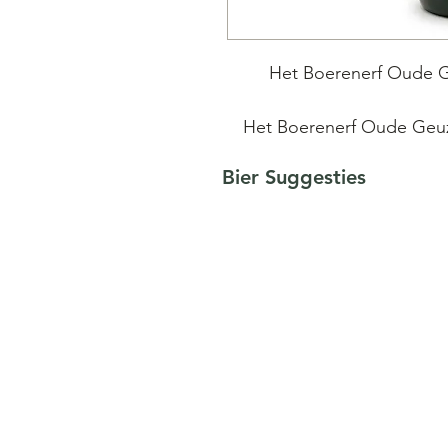
Het Boerenerf Oude Ge
Het Boerenerf Oude Geuze
jaar oude lambiek, blende
Bier Suggesties
traditionele blend van j
onthult een charmante tr
versierd met een su
De geur is een verrukke
gedroogde appel, abrikoo
De smaak is levendig 
champagne, met zure fr