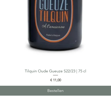
Tilquin Oude Gueuze S22/23 | 75 cl
Snel overzicht
Prijs
€ 11,00
Bestellen