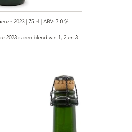
uze 2023 | 75 cl | ABV: 7.0 %
 2023 is een blend van 1, 2 en 3
d en bottled in Het Boerenerf. Een
onge en oude lambieken. Het bier
oebele gele blonde verschijning,
btiele bleek abrikozen tint.
lijke samenspel van droog hout,
s, en een discreet vleugje Brett-
funk.
en bruisend, doet denken aan
uittonen zoals groene appel en