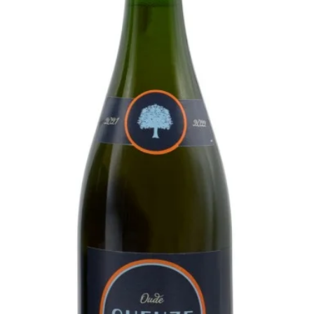
et een romige, broodachtige kern.
ankelijke en plezierige ervaring,
 aan een “introductie” geuze met
 benaderbaar karakter.