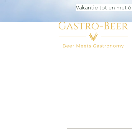
Vakantie tot en met 6
HOME
BIER WINKEL
BEER