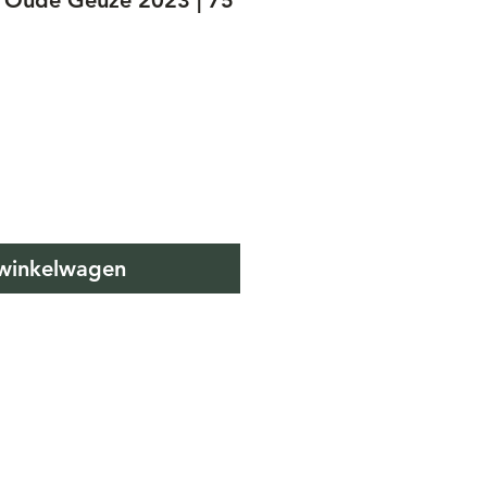
 Oude Geuze 2023 | 75
s
 winkelwagen