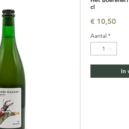
Het Boerenerf
cl
Prij
€ 10,50
Aantal
*
In