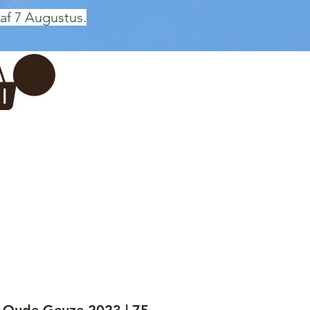
af 7 Augustus.
Inloggen
 BREWERY
VADERDAG
More...