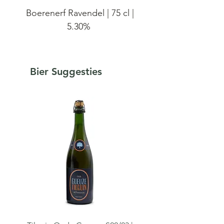
Boerenerf Ravendel | 75 cl |
5.30%
Voor Boerenerf Ravendel
werken we met twee
Bier Suggesties
variëteiten Rabarber van onze
vrienden van Bio Hoeve ‘t
Neerhof. De rabarber
macereerde 7 maand in een
blend van 1, 2 & 3 jaar oude
houtgerijpte lambikken.
Ravendel is daarna kort
geïnfuseerd met Franse
lavendel uit de hooggelegen
velden van de Provence.