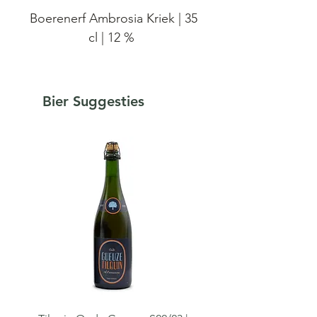
Boerenerf Ambrosia Kriek | 35
cl | 12 %
Boerenerf Ambrosia Kriek,
een mede op basis van
Bier Suggesties
krieken, sleedoornbes en
honing. De basis vertrekt
telkens vanuit een
vruchtenwijn. Tijdens de
gisting voegen we geleidelijk
honing toe tot we het
oorspronkelijke suikergehalte
van de rijpe vrucht
benaderen.
In deze editie verwerkten we