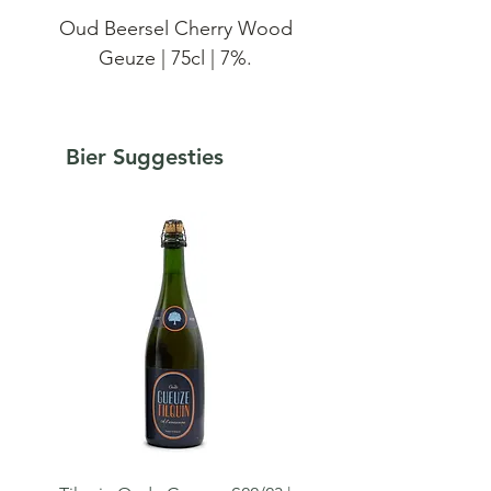
Oud Beersel Cherry Wood
Geuze | 75cl | 7%.
Cherry Wood Geuze is een
unieke Geuze die hergist op
Bier Suggesties
fles en verrijkt werd met het
snoeihout van onze
Schaarbeekse kriekelaars. Het
hout geeft verfijnde aroma’s
van krieken, amandel en
frangipane, terwijl kruidige
houttoetsen en zachte
tannines de smaak verdiepen.
Het resultaat is een
verrassend complexe Geuze,
goudgeel van kleur, en niet