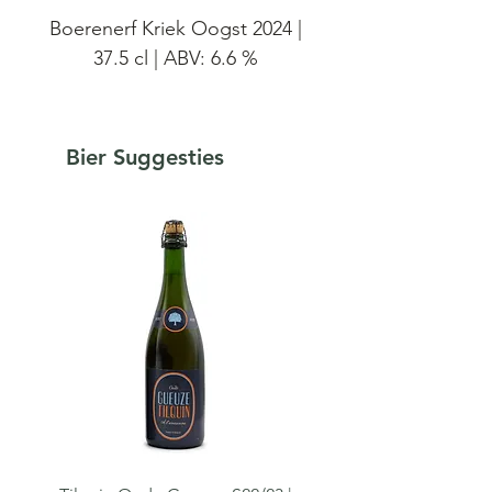
Boerenerf Kriek Oogst 2024 |
37.5 cl | ABV: 6.6 %
Maceratie van jonge en oude
lambiek met 3 soorten zure
Bier Suggesties
kersen