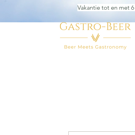
Vakantie tot en met 6
HOME
BIER WINKEL
BEER