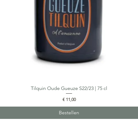
Tilquin Oude Gueuze S22/23 | 75 cl
Snel overzicht
Prijs
€ 11,00
Bestellen