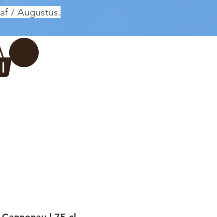
af 7 Augustus.
Inloggen
 BREWERY
VADERDAG
More...