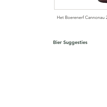
Het Boerenerf Cannonau 20
Een blend van cider en
Bier Suggesties
Sardegna druiven. De Can
druif uit Sardinie. De dru
Pajotse Cider. Deze Ci
dorstlesser met een uitge
zuren