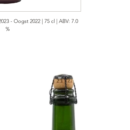
23 - Oogst 2022 | 75 cl | ABV: 7.0
%
 wijn op basis van Cannonau di
nonau di Sardegna is een unieke
iven zijn 10 dagen gemacereerd met
der-Wijn blend is een heerlijke
sproken wijn karakter en vluchtige
 van de cider.