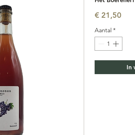
Het Boerenerf
Prij
€ 21,50
Aantal
*
In