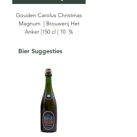
Gouden Carolus Christmas
Magnum | Brouwerij Het
Anker |150 cl | 10 %
Kerst Bier - Gouden Carolus
Bier Suggesties
Christmas editie Magnum -
150 cl fles. Meer dan 35 jaar
lang hebben we het kerstbier
moeten missen, maar in 2002
werd de traditie in ere
hersteld en brouwen we
opnieuw de Gouden Carolus
Christmas. Het bier typeert
zich als een sterk, karaktervol
donkerbruin bier met 10,5%