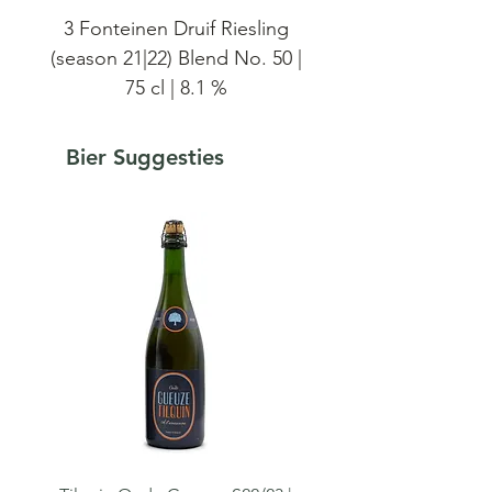
3 Fonteinen Druif Riesling
(season 21|22) Blend No. 50 |
75 cl | 8.1 %
Voor deze Druif macereerden
Bier Suggesties
3 Fonteinen Riesling-druiven
van Harth & Harth,
Rheinhessen, Duitsland. De
maceratie duurde vijf
maanden en ze gebruikten
alleen lambikken van twee en
drie jaar oud. Daarna blenden
met lambikken van drie jaar
en zeer jonge lambikken voor
balans en hergisting op fles.
In totaal gebruikten men