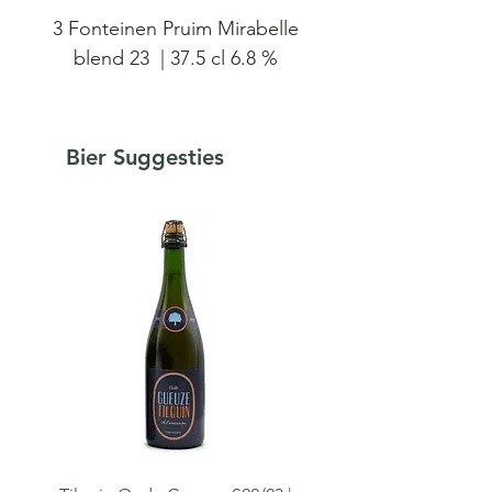
3 Fonteinen Pruim Mirabelle
blend 23 | 37.5 cl 6.8 %
bottle date: 10/01/2023
Voor deze Pruim Mirabelle
Bier Suggesties
hebben we Belgische
Mirabelle-pruimen vier
maanden gemacereerd op
drie jaar oude lambik, voordat
we ze mengden met meer
van zulke oude lambik. De
oudste lambik werd
gebrouwen in oktober 2019.
Het resulterende gewogen
gemiddelde van deze blend
is meer dan 30 maanden. De