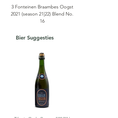
3 Fonteinen Braambes Oogst
2021 (season 21|22) Blend No.
16
3 Fonteinen Braambes,
Bier Suggesties
macereerden bijna vier
maanden hele bramen op
twee- en driejarige lambik.
Geblend met wat jonge
lambik vlak voor het bottelen
voor verdere gisting op fles.
Zo overtreft de gewogen
gemiddelde leeftijd van deze
blend de 29 maanden op het
moment van bottelen. Het
uiteindelijk gebruikte aandeel