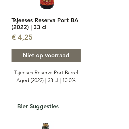
Tsjeeses Reserva Port BA
(2022) | 33 cl
Prijs
€ 4,25
Niet op voorraad
Tsjeeses Reserva Port Barrel
Aged (2022) | 33 cl | 10.0%
Het kerstbier van Brouwerij
De Struise Brouwers. Een
Bier Suggesties
amber bier van 10% gerijpt
op porto vaten.