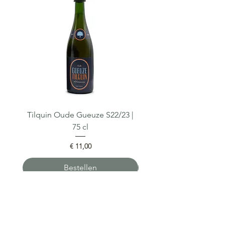
Tilquin Oude Gueuze S22/23 |
Tilquin Cuvée du Crolet
75 cl
Prijs
€ 11,00
Bestellen