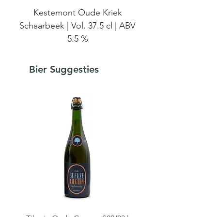
Kestemont Oude Kriek
Schaarbeek | Vol. 37.5 cl | ABV
5.5 %
Brouwerij Kestemont Oude
Bier Suggesties
Kriek met Schaarbeekse
krieken is een variatie op de
Oude Kriek waar ze werken
met 100% zelf gekweekte
biologische Schaarbeekse
krieken. Schaarbeekse
krieken zijn hoe langer hoe
zeldzamer, daar waar ze
vroeger omnipresent waren
voor de productie van Oude
Kriek. Vandaar dat brouwerij