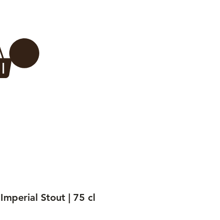
Inloggen
 BREWERY
VADERDAG
More...
mperial Stout | 75 cl