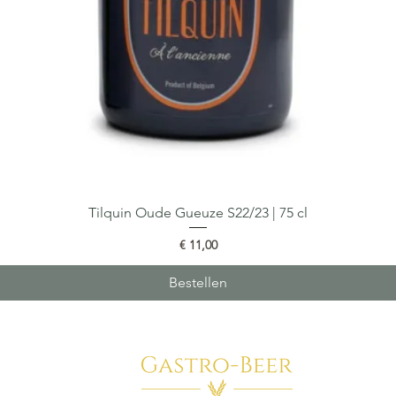
Tilquin Oude Gueuze S22/23 | 75 cl
Snel overzicht
Prijs
€ 11,00
Bestellen