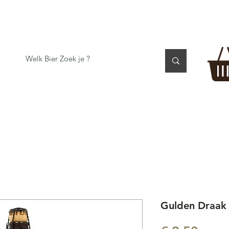
 TASTING
BIER GESCHENK
CADEAUBON
BEER per
Gulden Draak I