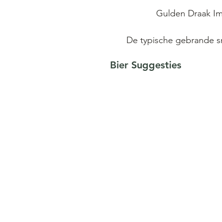
Gulden Draak Imp
De typische gebrande s
toevoegen van gebrand
Bier Suggesties
exclusief hiervoor gebrui
speciaalbier ontdek je ar
nagisting komt prachtig
alcoholen pe