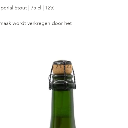
erial Stout | 75 cl | 12%
maak wordt verkregen door het
e, gekarameliseerde mout die
kt wordt. Bij het proeven van dit
oma's van banaan en chocolade. De
 tot zijn recht en zal de hogere
rfect uitbalanceren.