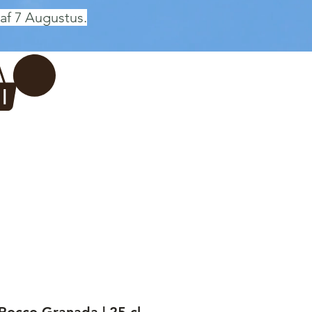
af 7 Augustus.
Inloggen
 BREWERY
VADERDAG
More...