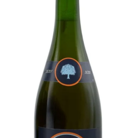
oren verdiend met het creëren van
n ongeëvenaarde kwaliteit. Nu, met
brouwhuis een gedurfde stap in de
coholvrije dranken. In lijn met de
wuste alcoholconsumptie biedt
tijds en smaakvol alternatief. Dit
oft de zintuigen te prikkelen en
moderne fi jnproevers die streven
rvaring zonder de aanwezigheid van
alcohol.