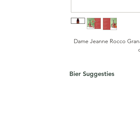
Dame Jeanne Rocco Granada
Dame Jeanne Rocco Granad
Bier Suggesties
een harmonieuze mix van h
met 100% natuurlijke sappe
en de onderscheidende Hab
een unieke mocktail die de
perfect in evenwicht breng
hop. De Habanero peper z
afdronk, wat deze biermockt