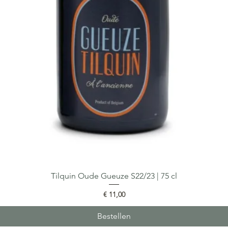
Tilquin Oude Gueuze S22/23 | 75 cl
Snel overzicht
Prijs
€ 11,00
Bestellen