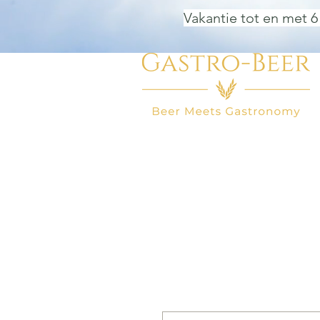
Vakantie tot en met 6
HOME
BIER WINKEL
BEER