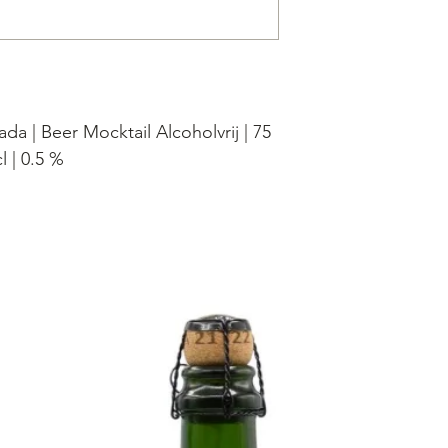
 | Beer Mocktail Alcoholvrij | 75
cl | 0.5 %
a is zorgvuldig samengesteld met
op, gerst- en tarwemout, verrijkt
n van appel, kers en granaatappel,
anero chilipeper. Het resultaat is
 zoete en zure smaken van het fruit
t met de subtiele bitterheid van de
orgt voor een warme, aromatische
ail tot een ware culinaire sensatie
maakt.