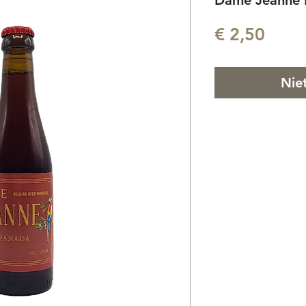
Dame Jeanne R
Prijs
€ 2,50
Nie