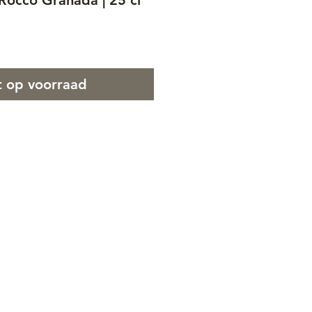
occo Granada | 25 cl
t op voorraad