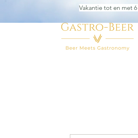
Vakantie tot en met 6
HOME
BIER WINKEL
BEER