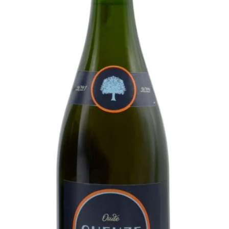
oden en het prachtige terroir dat
wierf zijn Calvados al snel een
Groult Calvados is een smaak en
oemen, witte vruchten en zoete
konfijte laatste noten, is het een
al degistif.