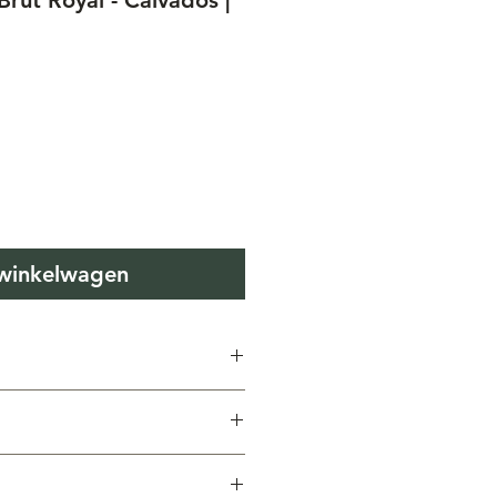
rut Royal - Calvados |
s
 winkelwagen
ados
Calvados
%