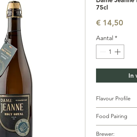
Dame Jeanne B
75cl
Prij
€ 14,50
Aantal
*
In
Flavour Profile
Aroma:
Hops & Calv
Food Pairing
Taste:
Soft Bitter & 
Vol:
75 cl
| ABV:
10.5 
Degustation
Brewer: