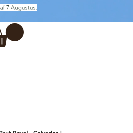
af 7 Augustus.
Inloggen
 BREWERY
VADERDAG
More...