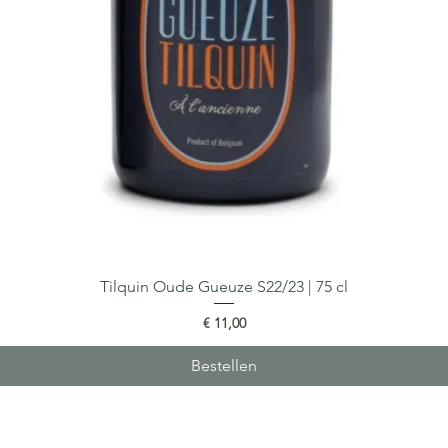
Tilquin Oude Gueuze S22/23 | 75 cl
Snel overzicht
Prijs
€ 11,00
Bestellen