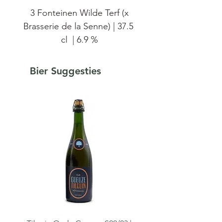
3 Fonteinen Wilde Terf (x
Brasserie de la Senne) | 37.5
cl | 6.9 %
3 Fonteinen / De La Senne
Bier Suggesties
Wild Terf 22/23 Assemblage
n° 105
In juli 2020 zag ‘Terf’ voor het
eerst het licht. Dit lokaal
tarwebier werd gebrouwen
door Brasserie de la Senne uit
Brussel met oude tarwerassen
uit het granennetwerk van
Brouwerij 3 Fonteinen uit het
Brabantse Beersel. Een deel