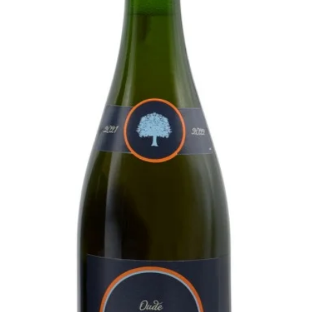
n, heeft het kenmerken die uniek,
d of uitgesproken zijn.