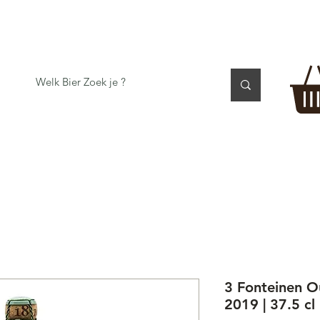
 TASTING
BIER GESCHENK
CADEAUBON
BEER per
3 Fonteinen 
2019 | 37.5 cl