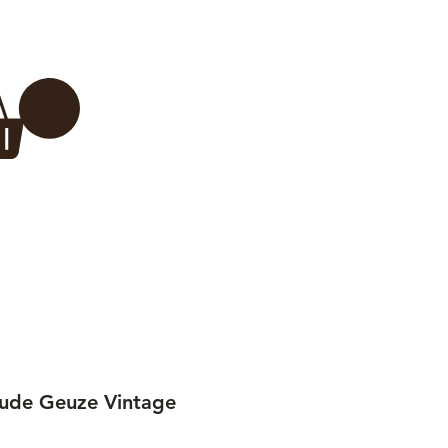
Inloggen
 BREWERY
VADERDAG
More...
Oude Geuze Vintage