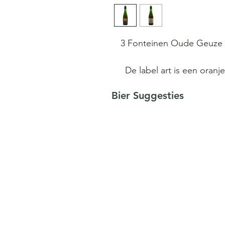
3 Fonteinen Oude Geuze Vi
De label art is een oranje
kunstenaa
Bier Suggesties
Deze Oude Geuze Vinta
afkomstig van vier verschi
brouwsels. Tweederde va
gebrouwen lambikken. De 
deze blend is
3 Fonteinen Oude Geuze Vin
en driejarige lambikken. 
minimaal zes maanden fle
series minstens drie jaar tot 
bewaard voordat ze word