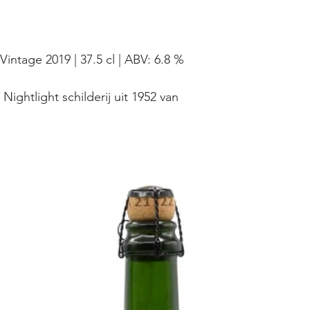
ntage 2019 | 37.5 cl | ABV: 6.8 %
 Nightlight schilderij uit 1952 van
r Felix De Boeck
ge 2019 bestaat uit lambikken
llende vaten en zeven verschillende
n de blend bestaat uit door ons
gewogen gemiddelde leeftijd van
 meer dan 52 maanden.
tage is een blend van een-, twee-
In plaats van ze vrij te geven na
sconditionering, zijn de vintage-
zelfs vijf jaar en langer in de kelder
en vrijgegeven. Om van een Oude