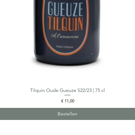
Tilquin Oude Gueuze S22/23 | 75 cl
Snel overzicht
Prijs
€ 11,00
Bestellen