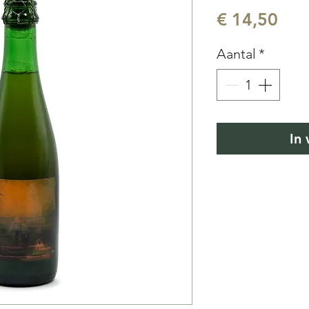
Prij
€ 14,50
Aantal
*
In