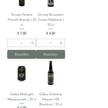
Struise Amaris
Struise Brouwers
French Brandy | 33
Cuvée Delphine |
cl
33 cl
Prijs
Prijs
€ 7,50
€ 4,50
Bestellen
Bestellen
Galea Midnight
Galea Antwerp
Masquerade | 33 cl
Heaven Hill
Bourbon | 33 cl
Prijs
€ 4,00