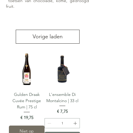
toetsen van chocolade, koffie, gedroogd
fruit.
Vorige laden
Gulden Draak
L'ensemble Di
Cuvée Prestige
Montalcino | 33 cl
Rum | 75 cl
Prijs
€ 7,75
Prijs
€ 19,75
Niet op