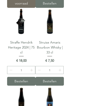
voorraad
Bestellen
Straffe Hendrik
Struise Amaris
Heritage 2024 | 75
Bourbon Whisky |
cl
33 cl
Prijs
Prijs
€ 18,00
€ 7,50
Bestellen
Bestellen