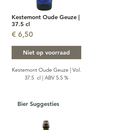
Kestemont Oude Geuze |
37.5 cl
Prijs
€ 6,50
Niet op voorraad
Kestemont Oude Geuze | Vol.
37.5 cl | ABV 5.5 %
Brouwerij Kestemont Oude
Geuze Een ambachtelijk en
Bier Suggesties
traditioneel gemaakte Geuze,
volledig biologisch van
oorsprong. We versnijden