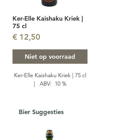
Ker-Elle Kaishaku Kriek |
75 cl
Prijs
€ 12,50
Niet op voorraad
Ker-Elle Kaishaku Kriek | 75 cl
| ABV: 10 %
Een samenwerking tussen
KEREL en Lambiek Fabriek:
Bier Suggesties
Ker-elle.
Een gedurfde mix van 15%
Kerel Kaishaku en Lambiek