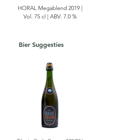
HORAL Megablend 2019 |
Vol. 75 cl | ABV: 7.0 %
De HORAL Oude Geuze
Megablend 2019 is een
Bier Suggesties
mengeling van jonge en oude
lambiek afkomstig van 8
producenten: 3 Fonteinen,
Boon, De Oude Cam, De
Troch, Hanssens, Lindemans,
Oud Beersel, Tilquin en
Timmermans.
Ter gelegenheid van de Toer
de Geuze wordt om de twee
jaar een speciale oude geuze