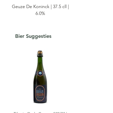
Geuze De Koninck | 37.5 cll |
6.0%
De Koninck was een
geuzesteker die gevestigd
Bier Suggesties
was in Dworp. De Koninck
stopte met bottelen in 1980.
Vanaf dat moment werd hun
geuze en kriek gebotteld
door brouwerij De Neve in
Schepdaal. Bij de sluiting van
De Neve in 1994 vroegen ze
aan Frank Boon om de
productie voort te zetten in
de stijl van De Neve. Het
merk is geen eigendom van