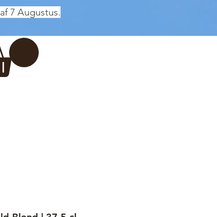
af 7 Augustus.
Inloggen
 BREWERY
VADERDAG
More...