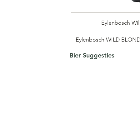
Eylenbosch Wild
Eylenbosch WILD BLOND i
lambiek (van spontane gist
Bier Suggesties
Special Blond (van ho
eikenhouten foeder gedur
door een 2de gistin
gepasteuriseerd.Dit bier i
floraal 