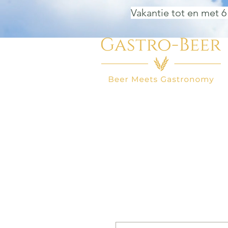
Vakantie tot en met 6
HOME
BIER WINKEL
BEER