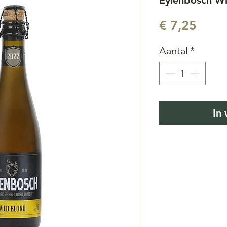
Eylenbosch Wil
Prijs
€ 7,25
Aantal
*
In