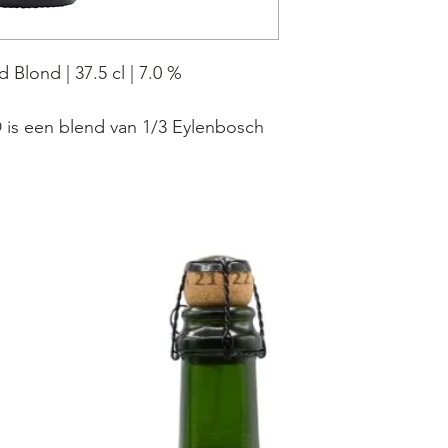
 Blond | 37.5 cl | 7.0 %
s een blend van 1/3 Eylenbosch
ing) en 2/3 Patience for Eylenbosch
ge gisting), daarna gerijpt op
ende een 6 tal maanden, gevolgd
g op fles. Ongefilterd. Niet
s friszurig, en heeft een complex,
en wild karakter