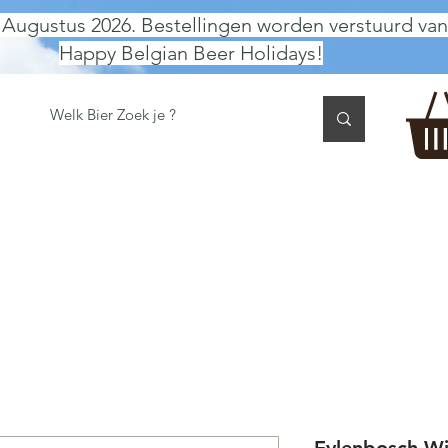
 Augustus 2026. Bestellingen worden verstuurd van
Happy Belgian Beer Holidays!
 TASTING
BIER GESCHENK
CADEAUBON
BEER per