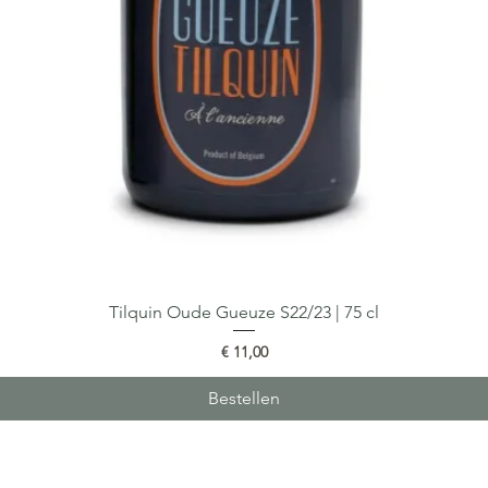
Tilquin Oude Gueuze S22/23 | 75 cl
Snel overzicht
Prijs
€ 11,00
Bestellen