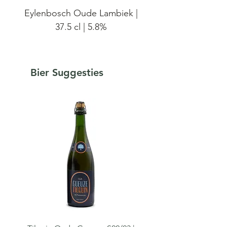
Eylenbosch Oude Lambiek |
37.5 cl | 5.8%
Eylenbosch Oude Lambiekr is
een blend van oude
Bier Suggesties
lambieken van verschillende
jaren, die gerijpt hebben op
eikenhouten foeders en
tonnen. Het bier hergist niet
op fles, en is dus de typische
platte lambiek. Ongefilterd.
Niet gepasteuriseerd.