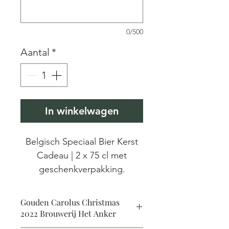
0/500
Aantal
*
In winkelwagen
Belgisch Speciaal Bier Kerst
Cadeau | 2 x 75 cl met
geschenkverpakking.
Belgisch Speciaal Bier als
Gouden Carolus Christmas
ideaal kerst cadeau. 2 x 75 cl
2022 Brouwerij Het Anker
Kerst Bier van Belgische Top